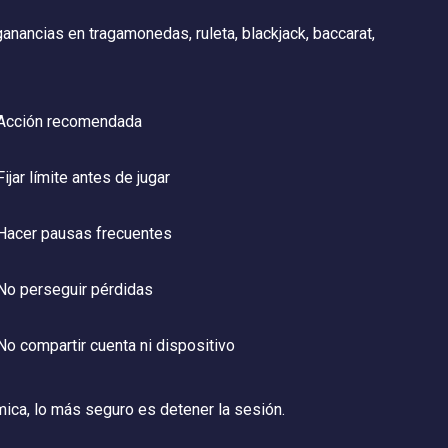
nancias en tragamonedas, ruleta, blackjack, baccarat,
Acción recomendada
Fijar límite antes de jugar
Hacer pausas frecuentes
No perseguir pérdidas
No compartir cuenta ni dispositivo
mica, lo más seguro es detener la sesión.