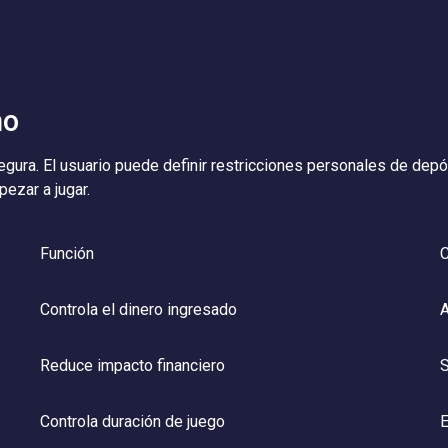
no
ura. El usuario puede definir restricciones personales de depós
ezar a jugar.
Función
C
Controla el dinero ingresado
A
Reduce impacto financiero
S
Controla duración de juego
E