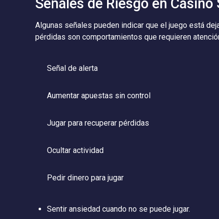
Señales de Riesgo en Casino
Algunas señales pueden indicar que el juego está dejan
pérdidas son comportamientos que requieren atenció
Señal de alerta
Aumentar apuestas sin control
Jugar para recuperar pérdidas
Ocultar actividad
Pedir dinero para jugar
Sentir ansiedad cuando no se puede jugar.