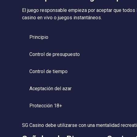
El juego responsable empieza por aceptar que todos l
casino en vivo o juegos instantáneos.
Principio
Control de presupuesto
Control de tiempo
Aceptación del azar
Protección 18+
SG Casino debe utilizarse con una mentalidad recreati