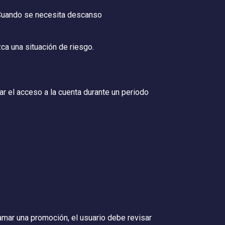
uando se necesita descanso
ca una situación de riesgo.
ar el acceso a la cuenta durante un periodo
amar una promoción, el usuario debe revisar