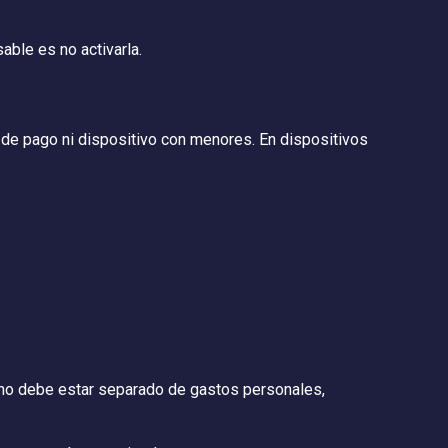
able es no activarla.
 de pago ni dispositivo con menores. En dispositivos
asino debe estar separado de gastos personales,