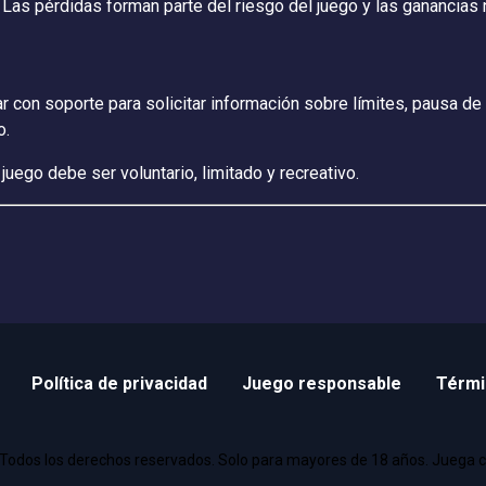
as pérdidas forman parte del riesgo del juego y las ganancias 
tar con soporte para solicitar información sobre límites, pausa 
o.
uego debe ser voluntario, limitado y recreativo.
Política de privacidad
Juego responsable
Térmi
Todos los derechos reservados. Solo para mayores de 18 años. Juega c