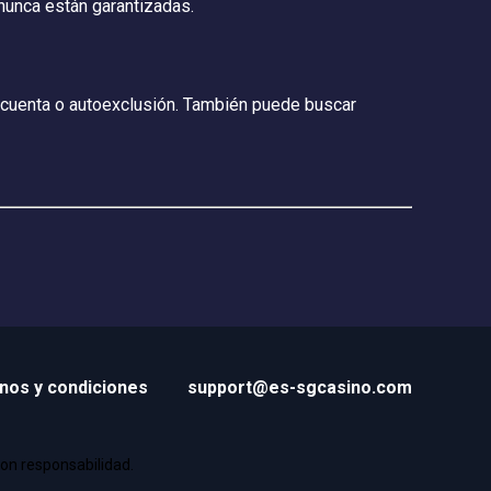
nunca están garantizadas.
de cuenta o autoexclusión. También puede buscar
nos y condiciones
support@es-sgcasino.com
on responsabilidad.