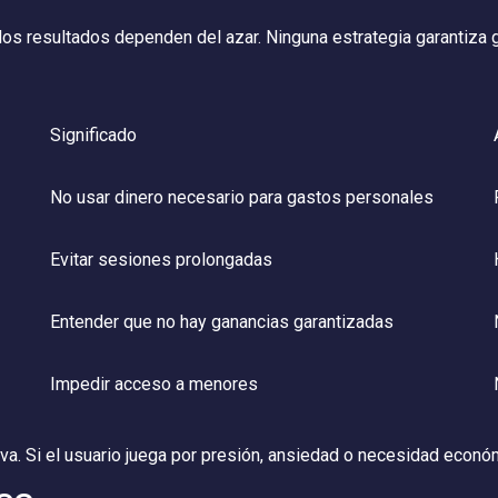
os resultados dependen del azar. Ninguna estrategia garantiza ga
Significado
No usar dinero necesario para gastos personales
Evitar sesiones prolongadas
Entender que no hay ganancias garantizadas
Impedir acceso a menores
va. Si el usuario juega por presión, ansiedad o necesidad econó